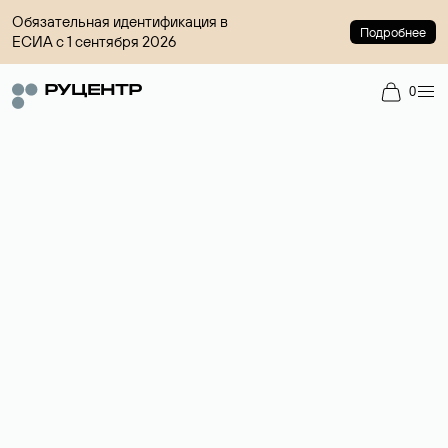
Обязательная идентификация в
Подробнее
ЕСИА с 1 сентября 2026
0
Доменный брокер
Услуга по организации сделок купли-продажи доменов на
вторичном рынке. Стоимость — 4599 ₽ за одно имя.