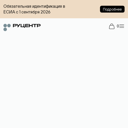
Обязательная идентификация в
Подробнее
ЕСИА с 1 сентября 2026
0
Доменный брокер
Услуга по организации сделок купли-продажи доменов на
вторичном рынке. Стоимость — 4599 ₽ за одно имя.