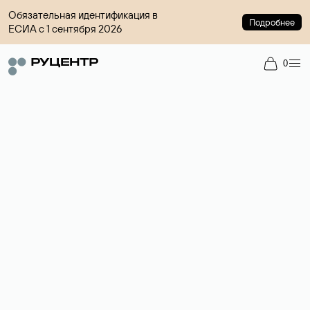
Обязательная идентификация в
Подробнее
ЕСИА с 1 сентября 2026
0
Доменный брокер
Услуга по организации сделок купли-продажи доменов на
вторичном рынке. Стоимость — 4599 ₽ за одно имя.