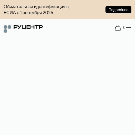
Обязательная идентификация в
Подробнее
ЕСИА с 1 сентября 2026
0
Доменный брокер
Услуга по организации сделок купли-продажи доменов на
вторичном рынке. Стоимость — 4599 ₽ за одно имя.