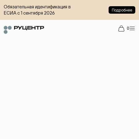
Обязательная идентификация в
Подробнее
ЕСИА с 1 сентября 2026
0
Доменный брокер
Услуга по организации сделок купли-продажи доменов на
вторичном рынке. Стоимость — 4599 ₽ за одно имя.