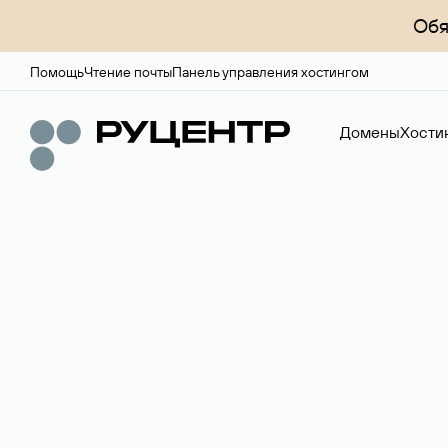
Обя
Помощь
Чтение почты
Панель управления хостингом
Домены
Хости
Доменный брок
Услуга по организации сделок купли-продажи доме