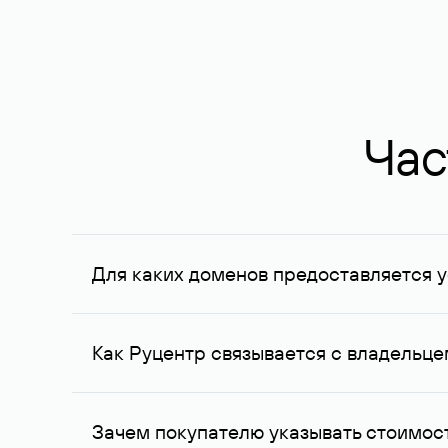
Час
Для каких доменов предоставляется у
Услуга доступна для доменов, зарегистрирован
Федерации, услуга оказывается для сделок на с
Как Руцентр связывается с владельц
Для связи с владельцем домена используются е
Зачем покупателю указывать стоимост