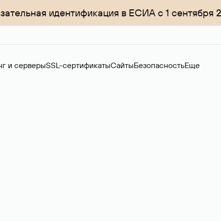
зательная идентификация в ЕСИА с 1 сентября 
нг и серверы
SSL-сертификаты
Сайты
Безопасность
Еще
ер
нов на вторичном рынке. Стоимость — 4599 ₽ за одно имя.