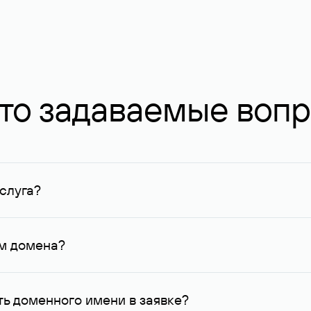
то задаваемые воп
слуга?
ных в Руцентре и у других регистраторов. Для доменов, о
умму не менее 1 млн руб.
ем домена?
го контактные данные, доступные Руцентру.
ь доменного имени в заявке?