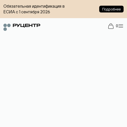
Обязательная идентификация в
Подробнее
ЕСИА с 1 сентября 2026
0
Доменный брокер
Услуга по организации сделок купли-продажи доменов на
вторичном рынке. Стоимость — 4599 ₽ за одно имя.