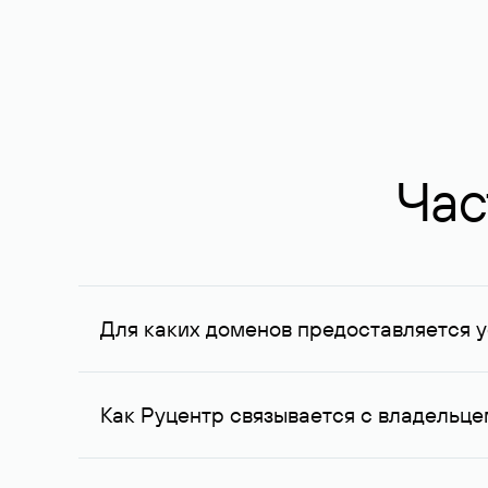
Час
Для каких доменов предоставляется у
Услуга доступна для доменов, зарегистрирован
Федерации, услуга оказывается для сделок на с
Как Руцентр связывается с владельц
Для связи с владельцем домена используются е