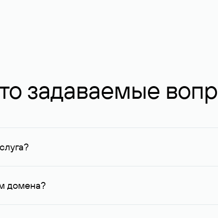
то задаваемые воп
слуга?
ных в Руцентре и у других регистраторов. Для доменов, о
умму не менее 1 млн руб.
ем домена?
го контактные данные, доступные Руцентру.