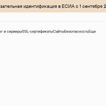
зательная идентификация в ЕСИА с 1 сентября 
нг и серверы
SSL-сертификаты
Сайты
Безопасность
Еще
ер
нов на вторичном рынке. Стоимость — 4599 ₽ за одно имя.