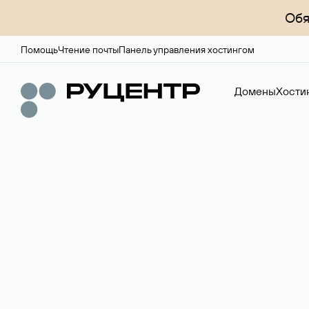
Обя
Помощь
Чтение почты
Панель управления хостингом
Домены
Хости
Доменный брок
Услуга по организации сделок купли-продажи доме