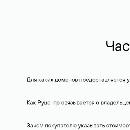
Час
Для каких доменов предоставляется у
Услуга доступна для доменов, зарегистрирован
Федерации, услуга оказывается для сделок на с
Как Руцентр связывается с владельц
Для связи с владельцем домена используются е
Зачем покупателю указывать стоимост