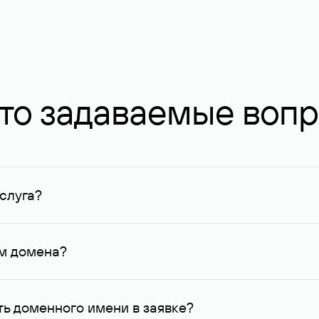
то задаваемые воп
слуга?
ных в Руцентре и у других регистраторов. Для доменов, о
умму не менее 1 млн руб.
ем домена?
го контактные данные, доступные Руцентру.
ь доменного имени в заявке?