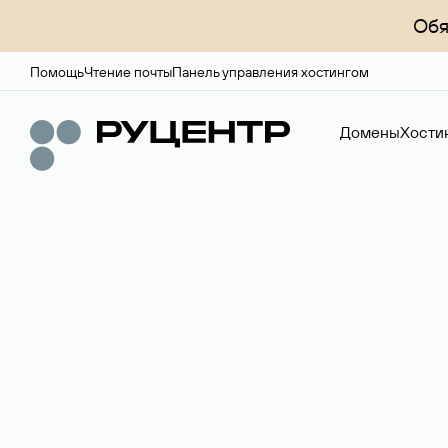
Обя
Помощь
Чтение почты
Панель управления хостингом
Домены
Хости
Доменный брок
Услуга по организации сделок купли-продажи доме