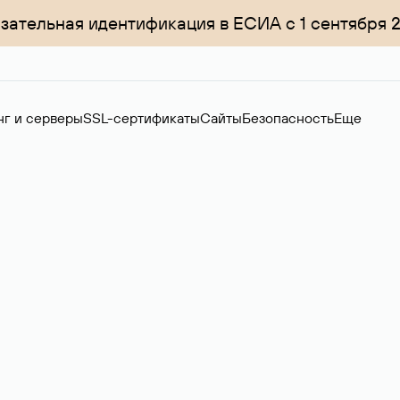
зательная идентификация в ЕСИА с 1 сентября 
нг и серверы
SSL-сертификаты
Сайты
Безопасность
Еще
ер
нов на вторичном рынке. Стоимость — 4599 ₽ за одно имя.