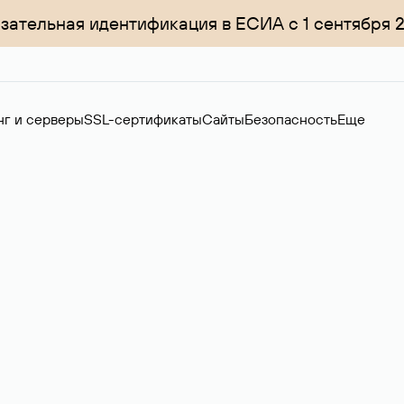
зательная идентификация в ЕСИА с 1 сентября 
нг и серверы
SSL-сертификаты
Сайты
Безопасность
Еще
ер
нов на вторичном рынке. Стоимость — 4599 ₽ за одно имя.