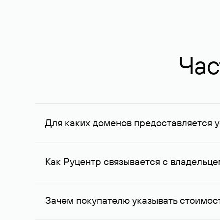
Час
Для каких доменов предоставляется у
Услуга доступна для доменов, зарегистрирован
Федерации, услуга оказывается для сделок на с
Как Руцентр связывается с владельц
Для связи с владельцем домена используются е
Зачем покупателю указывать стоимост