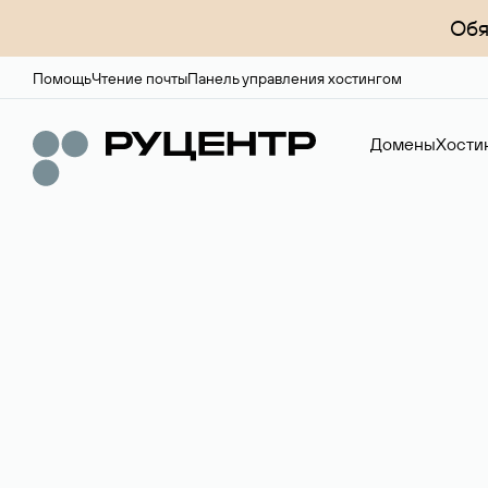
Обя
Помощь
Чтение почты
Панель управления хостингом
Домены
Хости
Доменный брок
Услуга по организации сделок купли-продажи доме