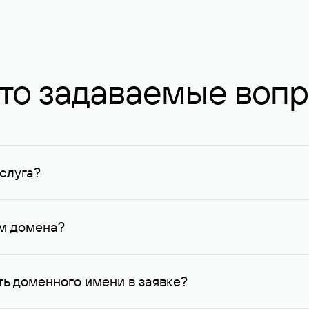
то задаваемые воп
слуга?
ных в Руцентре и у других регистраторов. Для доменов, о
умму не менее 1 млн руб.
ем домена?
го контактные данные, доступные Руцентру.
ь доменного имени в заявке?