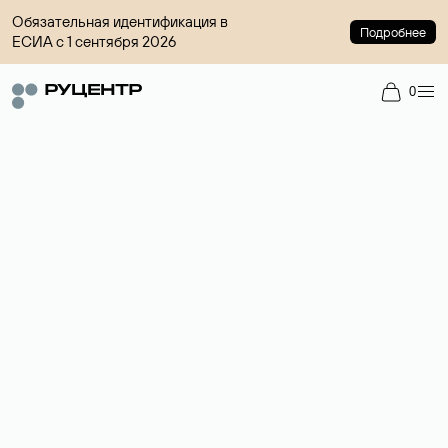
Обязательная идентификация в
Подробнее
ЕСИА с 1 сентября 2026
0
Доменный брокер
Услуга по организации сделок купли-продажи доменов на
вторичном рынке. Стоимость — 4599 ₽ за одно имя.