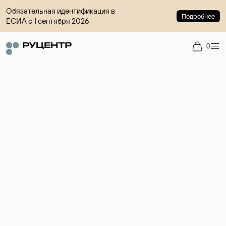
Обязательная идентификация в
Подробнее
ЕСИА с 1 сентября 2026
0
Доменный брокер
Услуга по организации сделок купли-продажи доменов на
вторичном рынке. Стоимость — 4599 ₽ за одно имя.