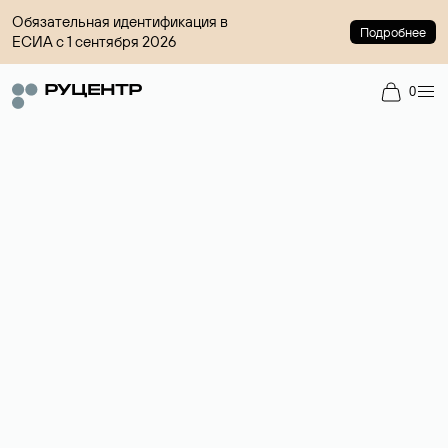
Обязательная идентификация в
Подробнее
ЕСИА с 1 сентября 2026
0
Доменный брокер
Услуга по организации сделок купли-продажи доменов на
вторичном рынке. Стоимость — 4599 ₽ за одно имя.