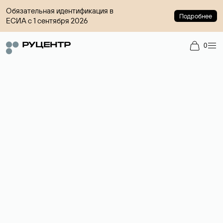
Обязательная идентификация в
Подробнее
ЕСИА с 1 сентября 2026
0
Доменный брокер
Услуга по организации сделок купли-продажи доменов на
вторичном рынке. Стоимость — 4599 ₽ за одно имя.