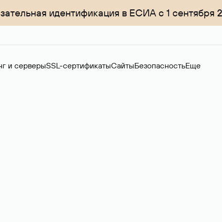
зательная идентификация в ЕСИА с 1 сентября 
нг и серверы
SSL-сертификаты
Сайты
Безопасность
Еще
ер
нов на вторичном рынке. Стоимость — 4599 ₽ за одно имя.