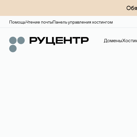
Обя
Помощь
Чтение почты
Панель управления хостингом
Домены
Хости
Доменный брок
Услуга по организации сделок купли-продажи доме