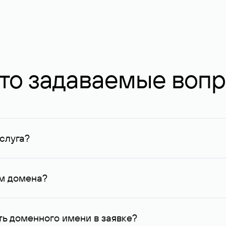
то задаваемые воп
слуга?
ных в Руцентре и у других регистраторов. Для доменов, о
умму не менее 1 млн руб.
ем домена?
го контактные данные, доступные Руцентру.
ь доменного имени в заявке?