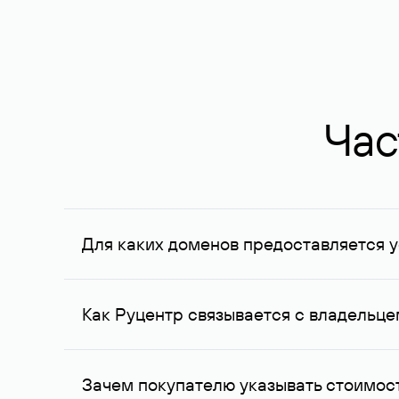
Час
Для каких доменов предоставляется у
Услуга доступна для доменов, зарегистрирован
Федерации, услуга оказывается для сделок на с
Как Руцентр связывается с владельц
Для связи с владельцем домена используются е
Зачем покупателю указывать стоимост