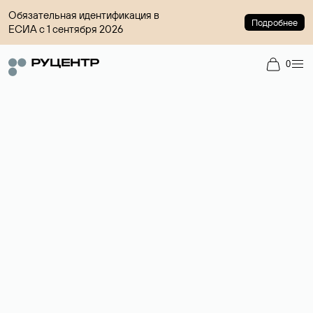
Обязательная идентификация в
Подробнее
ЕСИА с 1 сентября 2026
0
Доменный брокер
Услуга по организации сделок купли-продажи доменов на
вторичном рынке. Стоимость — 4599 ₽ за одно имя.