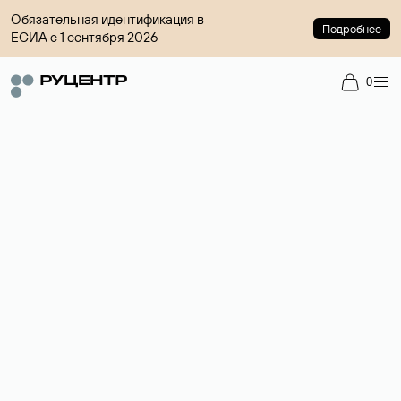
Обязательная идентификация в
Подробнее
ЕСИА с 1 сентября 2026
0
Доменный брокер
Услуга по организации сделок купли-продажи доменов на
вторичном рынке. Стоимость — 4599 ₽ за одно имя.