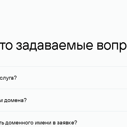
то задаваемые воп
слуга?
ных в Руцентре и у других регистраторов. Для доменов, о
умму не менее 1 млн руб.
ем домена?
го контактные данные, доступные Руцентру.
ь доменного имени в заявке?