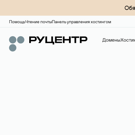
Обя
Помощь
Чтение почты
Панель управления хостингом
Домены
Хости
Доменный брок
Услуга по организации сделок купли-продажи доме