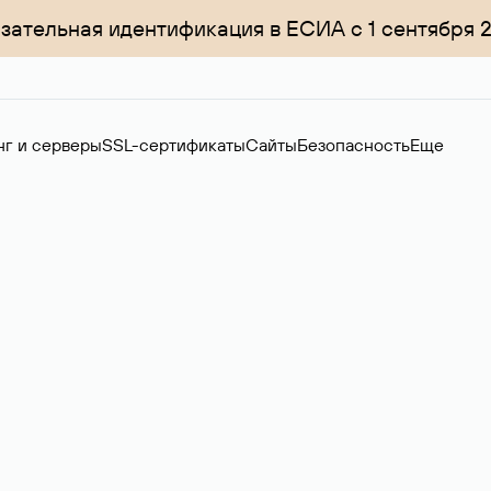
зательная идентификация в ЕСИА с 1 сентября 
нг и серверы
SSL-сертификаты
Сайты
Безопасность
Еще
ер
нов на вторичном рынке. Стоимость — 4599 ₽ за одно имя.