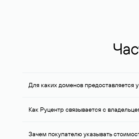
Час
Для каких доменов предоставляется у
Услуга доступна для доменов, зарегистрирован
Федерации, услуга оказывается для сделок на с
Как Руцентр связывается с владельц
Для связи с владельцем домена используются е
Зачем покупателю указывать стоимост