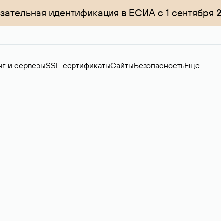
зательная идентификация в ЕСИА с 1 сентября 
нг и серверы
SSL-сертификаты
Сайты
Безопасность
Еще
ер
нов на вторичном рынке. Стоимость — 4599 ₽ за одно имя.