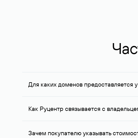
Час
Для каких доменов предоставляется у
Услуга доступна для доменов, зарегистрирован
Федерации, услуга оказывается для сделок на с
Как Руцентр связывается с владельц
Для связи с владельцем домена используются е
Зачем покупателю указывать стоимост