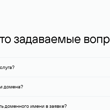
то задаваемые воп
слуга?
ных в Руцентре и у других регистраторов. Для доменов, о
умму не менее 1 млн руб.
ем домена?
го контактные данные, доступные Руцентру.
ь доменного имени в заявке?