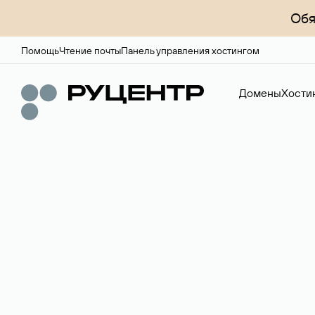
Обя
Помощь
Чтение почты
Панель управления хостингом
Домены
Хости
Доменный брок
Услуга по организации сделок купли-продажи доме