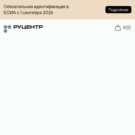
Обязательная идентификация в
Подробнее
ЕСИА с 1 сентября 2026
0
Доменный брокер
Услуга по организации сделок купли-продажи доменов на
вторичном рынке. Стоимость — 4599 ₽ за одно имя.