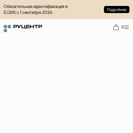
Обязательная идентификация в
Подробнее
ЕСИА с 1 сентября 2026
0
Доменный брокер
Услуга по организации сделок купли-продажи доменов на
вторичном рынке. Стоимость — 4599 ₽ за одно имя.