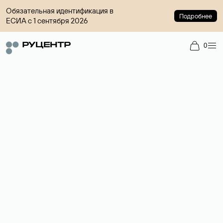
Обязательная идентификация в
Подробнее
ЕСИА с 1 сентября 2026
0
Доменный брокер
Услуга по организации сделок купли-продажи доменов на
вторичном рынке. Стоимость — 4599 ₽ за одно имя.