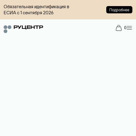
Обязательная идентификация в
Подробнее
ЕСИА с 1 сентября 2026
0
Доменный брокер
Услуга по организации сделок купли-продажи доменов на
вторичном рынке. Стоимость — 4599 ₽ за одно имя.