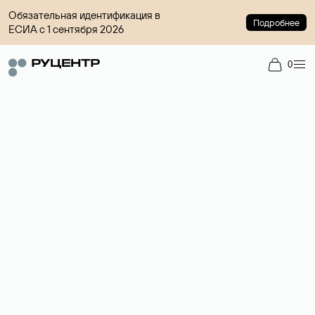
Обязательная идентификация в
Подробнее
ЕСИА с 1 сентября 2026
0
Доменный брокер
Услуга по организации сделок купли-продажи доменов на
вторичном рынке. Стоимость — 4599 ₽ за одно имя.