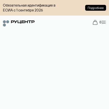
Обязательная идентификация в
Подробнее
ЕСИА с 1 сентября 2026
0
Доменный брокер
Услуга по организации сделок купли-продажи доменов на
вторичном рынке. Стоимость — 4599 ₽ за одно имя.