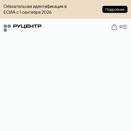
Обязательная идентификация в
Подробнее
ЕСИА с 1 сентября 2026
0
Доменный брокер
Услуга по организации сделок купли-продажи доменов на
вторичном рынке. Стоимость — 4599 ₽ за одно имя.