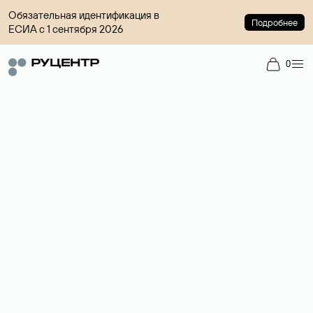
Обязательная идентификация в
Подробнее
ЕСИА с 1 сентября 2026
0
Доменный брокер
Услуга по организации сделок купли-продажи доменов на
вторичном рынке. Стоимость — 4599 ₽ за одно имя.