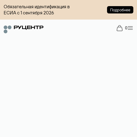
Обязательная идентификация в
Подробнее
ЕСИА с 1 сентября 2026
0
Доменный брокер
Услуга по организации сделок купли-продажи доменов на
вторичном рынке. Стоимость — 4599 ₽ за одно имя.