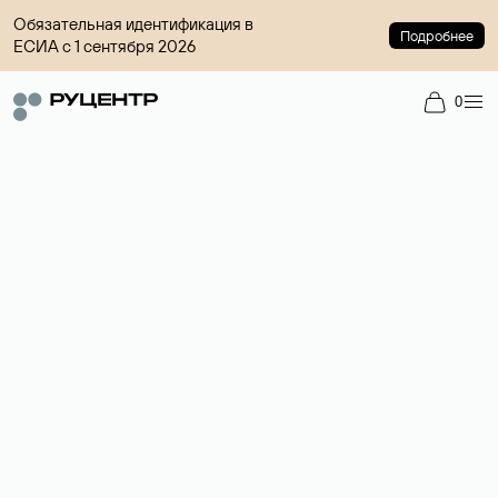
Обязательная идентификация в
Подробнее
ЕСИА с 1 сентября 2026
0
Доменный брокер
Услуга по организации сделок купли-продажи доменов на
вторичном рынке. Стоимость — 4599 ₽ за одно имя.