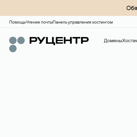
Обя
Помощь
Чтение почты
Панель управления хостингом
Домены
Хости
Доменный брок
Услуга по организации сделок купли-продажи доме