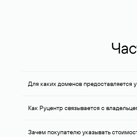
Час
Для каких доменов предоставляется у
Услуга доступна для доменов, зарегистрирован
Федерации, услуга оказывается для сделок на с
Как Руцентр связывается с владельц
Для связи с владельцем домена используются е
Зачем покупателю указывать стоимост