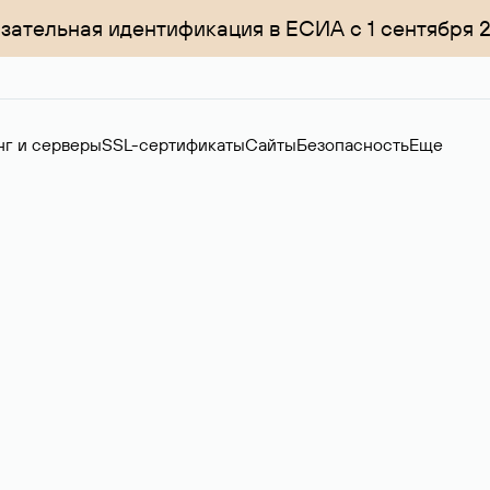
зательная идентификация в ЕСИА с 1 сентября 
нг и серверы
SSL-сертификаты
Сайты
Безопасность
Еще
ер
нов на вторичном рынке. Стоимость — 4599 ₽ за одно имя.