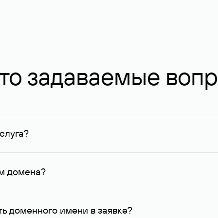
то задаваемые воп
слуга?
ных в Руцентре и у других регистраторов. Для доменов, о
умму не менее 1 млн руб.
ем домена?
го контактные данные, доступные Руцентру.
ь доменного имени в заявке?