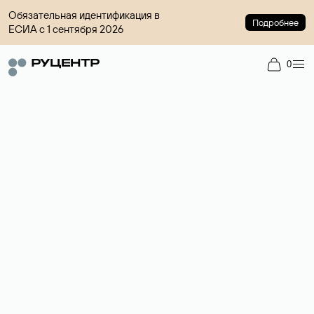
Обязательная идентификация в
Подробнее
ЕСИА с 1 сентября 2026
0
Доменный брокер
Услуга по организации сделок купли-продажи доменов на
вторичном рынке. Стоимость — 4599 ₽ за одно имя.