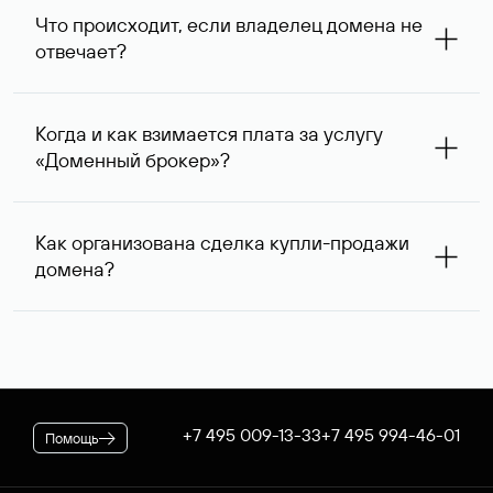
запрос с указанием стоимости сделки выше, так как он
Что происходит, если владелец домена не
сразу понимает, насколько его ценовые ожидания
отвечает?
совпадают с вашими. В ряде случаев владелец
доменного имени может предложить альтернативную
При отсутствии ответа через одну неделю после
цену — мы сообщим ее вам и согласуем приемлемый
первого обращения специалисты Руцентра пытаются
для обеих сторон вариант.
Когда и как взимается плата за услугу
связаться с владельцем домена повторно и затем, еще
«Доменный брокер»?
через одну неделю, в третий раз. К сожалению,
владельцы доменных имен вправе не отвечать на
После оформления заказа на вашем договоре будет
поступающие запросы — если после третьего
зарезервирована предоплата в размере 5 974* руб.,
обращения обратной связи не последовало, услуга
Как организована сделка купли-продажи
которая будет списана по факту оказания услуги. В
считается оказанной. При этом вы можете сообщить
домена?
случае если переговоры прошли успешно, для
нам интересующий вас альтернативный занятый домен
оформления сделки дополнительно потребуется
— специалисты Руцентра бесплатно попытаются
Если выбранное вами имя оформлено на резидента
оплатить ее стоимость.
связаться с его владельцем для организации сделки.
Российской Федерации, после переговоров оно будет
* Цена для физлиц и ИП. Стоимость услуги для
доступно для покупки через Магазин доменов Руцентра.
юридических лиц — 5063 ₽ за одно доменное имя. При
Для сделок в отношении доменных имен,
оформлении заказа применяется скидка, действующая на
зарегистрированных нерезидентами РФ, используется
вашем корпоративном тарифном плане.
отдельная процедура. В обоих случаях Руцентр
+7 495 009-13-33
+7 495 994-46-01
Помощь
гарантирует покупателю передачу домена, а продавцу —
получение денежных средств.