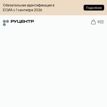
Обязательная идентификация в
Подробнее
ЕСИА с 1 сентября 2026
0
Доменный брокер
Услуга по организации сделок купли-продажи доменов на
вторичном рынке. Стоимость — 4599 ₽ за одно имя.