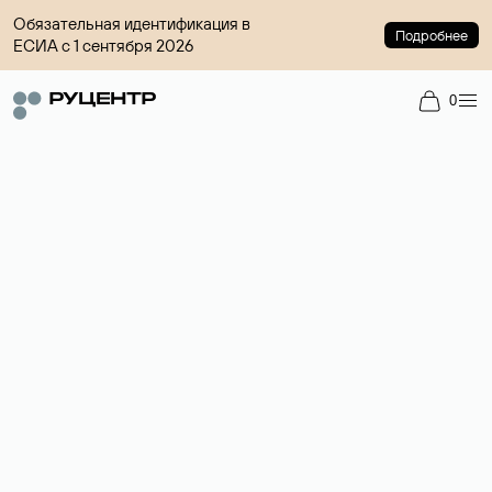
Обязательная идентификация в
Подробнее
ЕСИА с 1 сентября 2026
0
Доменный брокер
Услуга по организации сделок купли-продажи доменов на
вторичном рынке. Стоимость — 4599 ₽ за одно имя.