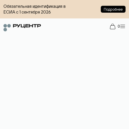
Обязательная идентификация в
Подробнее
ЕСИА с 1 сентября 2026
0
Доменный брокер
Услуга по организации сделок купли-продажи доменов на
вторичном рынке. Стоимость — 4599 ₽ за одно имя.