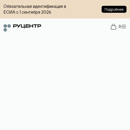
Обязательная идентификация в
Подробнее
ЕСИА с 1 сентября 2026
0
Доменный брокер
Услуга по организации сделок купли-продажи доменов на
вторичном рынке. Стоимость — 4599 ₽ за одно имя.