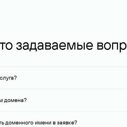
то задаваемые воп
слуга?
ных в Руцентре и у других регистраторов. Для доменов, о
умму не менее 1 млн руб.
ем домена?
го контактные данные, доступные Руцентру.
ь доменного имени в заявке?