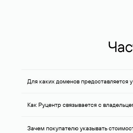
Час
Для каких доменов предоставляется у
Услуга доступна для доменов, зарегистрирован
Федерации, услуга оказывается для сделок на с
Как Руцентр связывается с владельц
Для связи с владельцем домена используются е
Зачем покупателю указывать стоимост