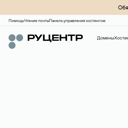
Обя
Помощь
Чтение почты
Панель управления хостингом
Домены
Хости
Доменный брок
Услуга по организации сделок купли-продажи доме