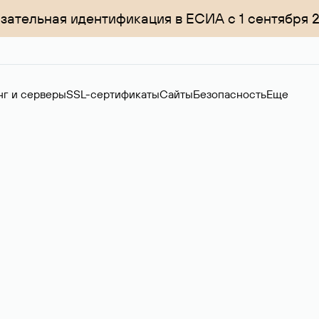
зательная идентификация в ЕСИА с 1 сентября 
нг и серверы
SSL-сертификаты
Сайты
Безопасность
Еще
ер
нов на вторичном рынке. Стоимость — 4599 ₽ за одно имя.