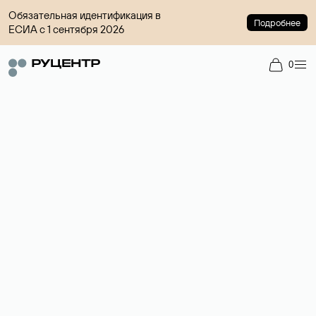
Обязательная идентификация в
Подробнее
ЕСИА с 1 сентября 2026
0
Доменный брокер
Услуга по организации сделок купли-продажи доменов на
вторичном рынке. Стоимость — 4599 ₽ за одно имя.