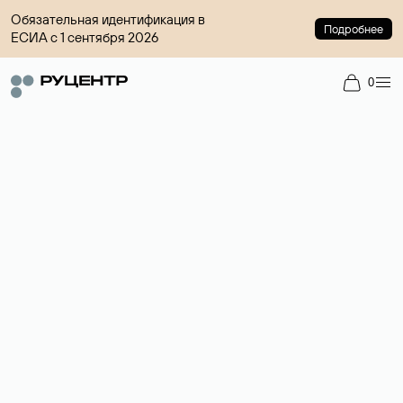
Обязательная идентификация в
Подробнее
ЕСИА с 1 сентября 2026
0
Доменный брокер
Услуга по организации сделок купли-продажи доменов на
вторичном рынке. Стоимость — 4599 ₽ за одно имя.