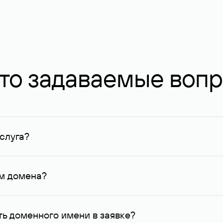
то задаваемые воп
слуга?
ных в Руцентре и у других регистраторов. Для доменов, о
умму не менее 1 млн руб.
ем домена?
го контактные данные, доступные Руцентру.
ь доменного имени в заявке?