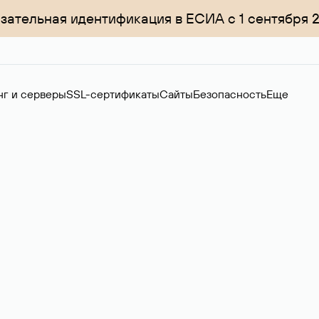
зательная идентификация в ЕСИА с 1 сентября 
нг и серверы
SSL-сертификаты
Сайты
Безопасность
Еще
ер
нов на вторичном рынке. Стоимость — 4599 ₽ за одно имя.