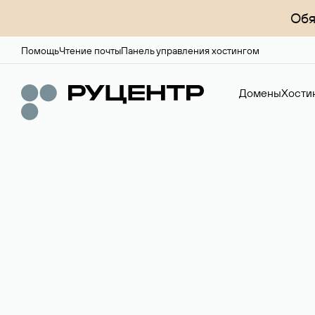
Обя
Помощь
Чтение почты
Панель управления хостингом
Домены
Хости
Доменный брок
Услуга по организации сделок купли-продажи доме