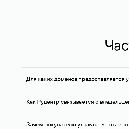
Час
Для каких доменов предоставляется у
Услуга доступна для доменов, зарегистрирован
Федерации, услуга оказывается для сделок на с
Как Руцентр связывается с владельц
Для связи с владельцем домена используются е
Зачем покупателю указывать стоимост