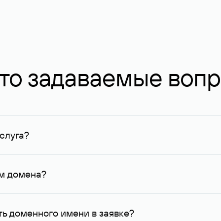
то задаваемые воп
слуга?
ных в Руцентре и у других регистраторов. Для доменов, о
умму не менее 1 млн руб.
ем домена?
го контактные данные, доступные Руцентру.
ь доменного имени в заявке?