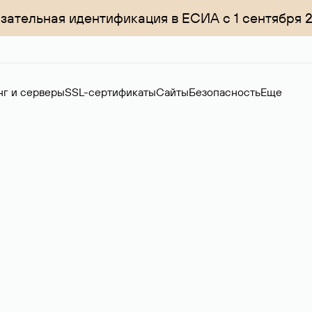
зательная идентификация в ЕСИА с 1 сентября 
нг и серверы
SSL-сертификаты
Сайты
Безопасность
Еще
ер
нов на вторичном рынке. Стоимость — 4599 ₽ за одно имя.