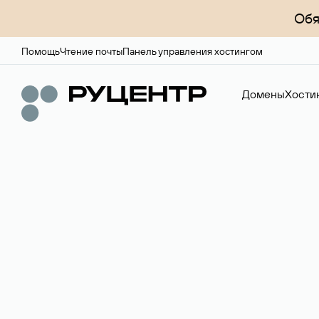
Обя
Помощь
Чтение почты
Панель управления хостингом
Домены
Хости
Доменный брок
Услуга по организации сделок купли-продажи доме