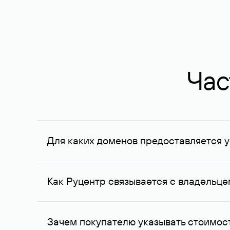
Час
Для каких доменов предоставляется у
Услуга доступна для доменов, зарегистрирован
Федерации, услуга оказывается для сделок на с
Как Руцентр связывается с владельц
Для связи с владельцем домена используются е
Зачем покупателю указывать стоимост