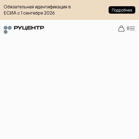
Обязательная идентификация в
Подробнее
ЕСИА с 1 сентября 2026
0
Доменный брокер
Услуга по организации сделок купли-продажи доменов на
вторичном рынке. Стоимость — 4599 ₽ за одно имя.