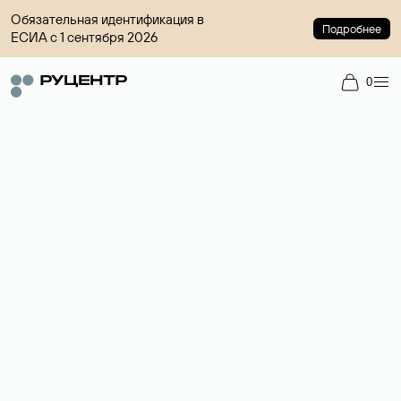
Обязательная идентификация в
Подробнее
ЕСИА с 1 сентября 2026
0
Доменный брокер
Услуга по организации сделок купли-продажи доменов на
вторичном рынке. Стоимость — 4599 ₽ за одно имя.