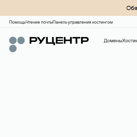
Обя
Помощь
Чтение почты
Панель управления хостингом
Домены
Хости
Доменный брок
Услуга по организации сделок купли-продажи доме