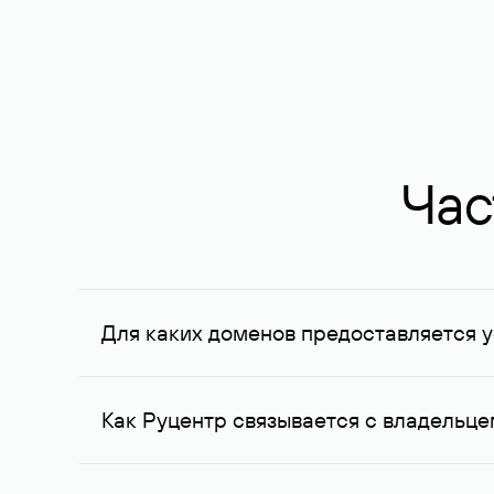
Час
Для каких доменов предоставляется у
Услуга доступна для доменов, зарегистрирован
Федерации, услуга оказывается для сделок на с
Как Руцентр связывается с владельц
Для связи с владельцем домена используются е