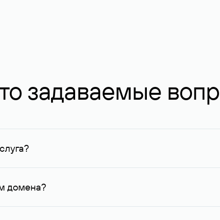
то задаваемые воп
слуга?
ных в Руцентре и у других регистраторов. Для доменов, о
умму не менее 1 млн руб.
ем домена?
го контактные данные, доступные Руцентру.