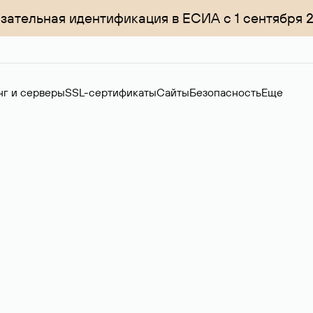
зательная идентификация в ЕСИА с 1 сентября 
нг и серверы
SSL-сертификаты
Сайты
Безопасность
Еще
ер
нов на вторичном рынке. Стоимость — 4599 ₽ за одно имя.