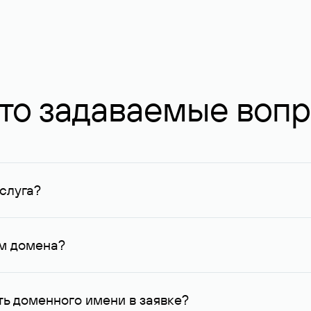
то задаваемые воп
слуга?
ных в Руцентре и у других регистраторов. Для доменов, о
умму не менее 1 млн руб.
ем домена?
го контактные данные, доступные Руцентру.
ь доменного имени в заявке?