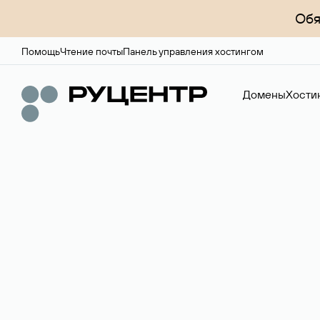
Обя
Помощь
Чтение почты
Панель управления хостингом
Домены
Хости
Доменный брок
Услуга по организации сделок купли-продажи доме