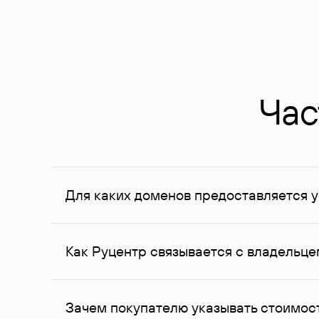
Час
Для каких доменов предоставляется у
Услуга доступна для доменов, зарегистрирован
Федерации, услуга оказывается для сделок на с
Как Руцентр связывается с владельц
Для связи с владельцем домена используются е
Зачем покупателю указывать стоимост