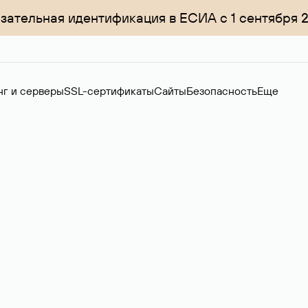
зательная идентификация в ЕСИА с 1 сентября 
нг и серверы
SSL-сертификаты
Сайты
Безопасность
Еще
ер
нов на вторичном рынке. Стоимость — 4599 ₽ за одно имя.