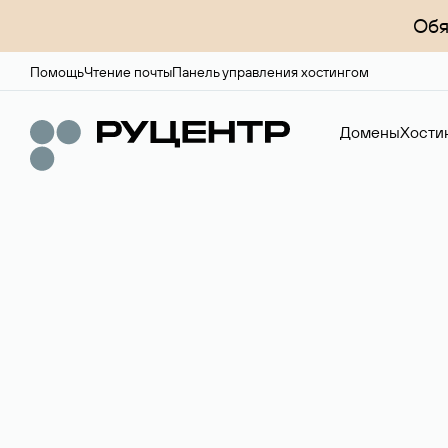
Обя
Помощь
Чтение почты
Панель управления хостингом
Домены
Хости
Доменный брок
Услуга по организации сделок купли-продажи доме