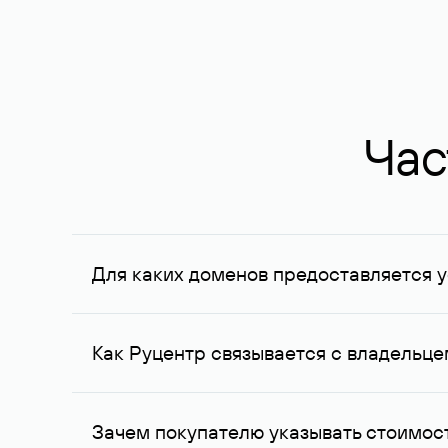
Час
Для каких доменов предоставляется у
Услуга доступна для доменов, зарегистрирован
Федерации, услуга оказывается для сделок на с
Как Руцентр связывается с владельц
Для связи с владельцем домена используются е
Зачем покупателю указывать стоимост