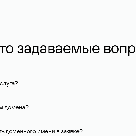
то задаваемые воп
слуга?
ных в Руцентре и у других регистраторов. Для доменов, о
умму не менее 1 млн руб.
ем домена?
го контактные данные, доступные Руцентру.
ь доменного имени в заявке?