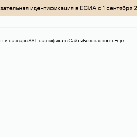
зательная идентификация в ЕСИА с 1 сентября 
нг и серверы
SSL-сертификаты
Сайты
Безопасность
Еще
ер
нов на вторичном рынке. Стоимость — 4599 ₽ за одно имя.