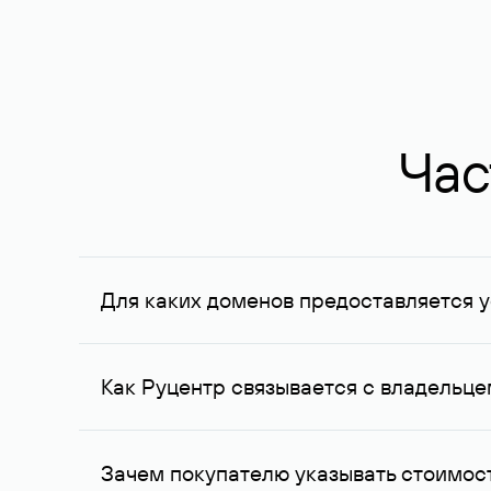
Час
Для каких доменов предоставляется у
Услуга доступна для доменов, зарегистрирован
Федерации, услуга оказывается для сделок на с
Как Руцентр связывается с владельц
Для связи с владельцем домена используются е
Зачем покупателю указывать стоимост