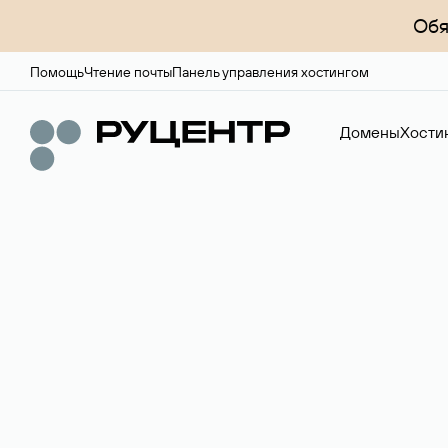
Обя
Помощь
Чтение почты
Панель управления хостингом
Домены
Хости
Доменный брок
Услуга по организации сделок купли-продажи доме