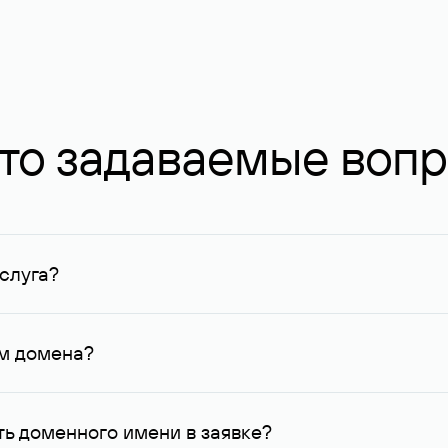
то задаваемые воп
слуга?
ных в Руцентре и у других регистраторов. Для доменов, о
умму не менее 1 млн руб.
ем домена?
го контактные данные, доступные Руцентру.
ь доменного имени в заявке?