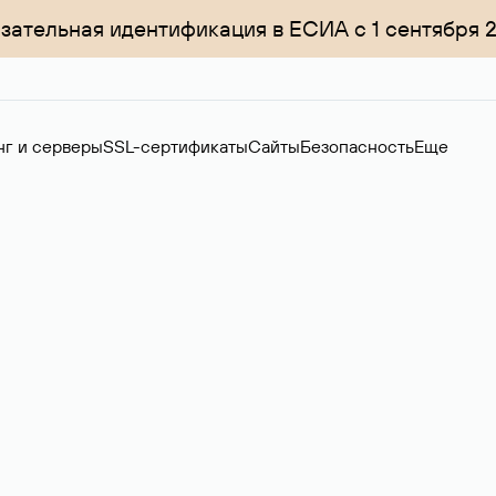
зательная идентификация в ЕСИА с 1 сентября 
нг и серверы
SSL-сертификаты
Сайты
Безопасность
Еще
ер
нов на вторичном рынке. Стоимость — 4599 ₽ за одно имя.