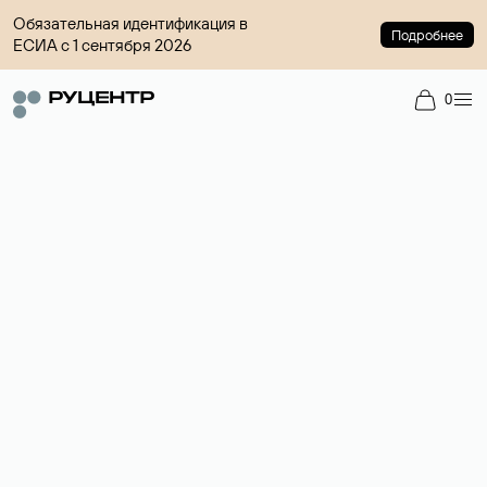
Обязательная идентификация в
Подробнее
ЕСИА с 1 сентября 2026
0
Доменный брокер
Услуга по организации сделок купли-продажи доменов на
вторичном рынке. Стоимость — 4599 ₽ за одно имя.