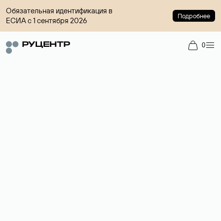
Обязательная идентификация в
Подробнее
ЕСИА с 1 сентября 2026
0
Доменный брокер
Услуга по организации сделок купли-продажи доменов на
вторичном рынке. Стоимость — 4599 ₽ за одно имя.