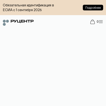
Обязательная идентификация в
Подробнее
ЕСИА с 1 сентября 2026
0
Доменный брокер
Услуга по организации сделок купли-продажи доменов на
вторичном рынке. Стоимость — 4599 ₽ за одно имя.