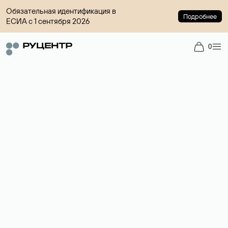
Обязательная идентификация в
Подробнее
ЕСИА с 1 сентября 2026
0
Доменный брокер
Услуга по организации сделок купли-продажи доменов на
вторичном рынке. Стоимость — 4599 ₽ за одно имя.